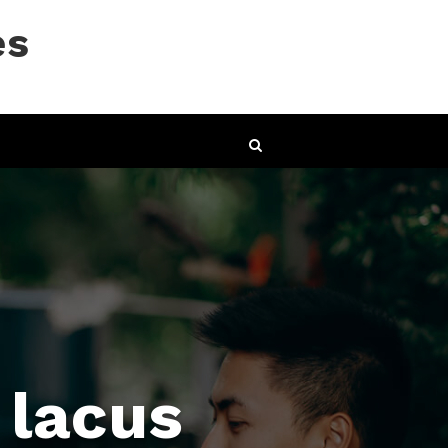
es
 lacus