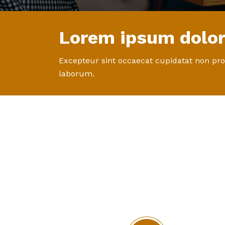
Lorem ipsum dolor
Excepteur sint occaecat cupidatat non proi
laborum.