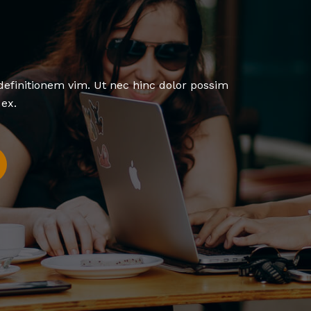
finitionem vim. Ut nec hinc dolor possim
ex.