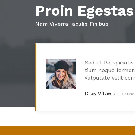
Proin Egestas
Nam Viverra Iaculis Finibus
Sed ut Perspiciati
tium neque ferment
vulputate velit con
Cras Vitae
Eu Susci