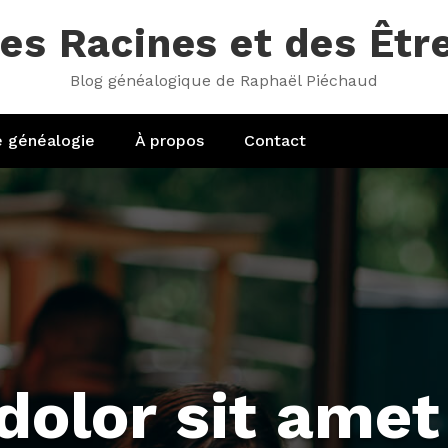
es Racines et des Êtr
Blog généalogique de Raphaël Piéchaud
e généalogie
À propos
Contact
dolor sit amet