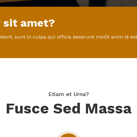
 sit amet?
dent, sunt in culpa qui officia deserunt mollit anim id es
Etiam et Urna?
Fusce Sed Massa