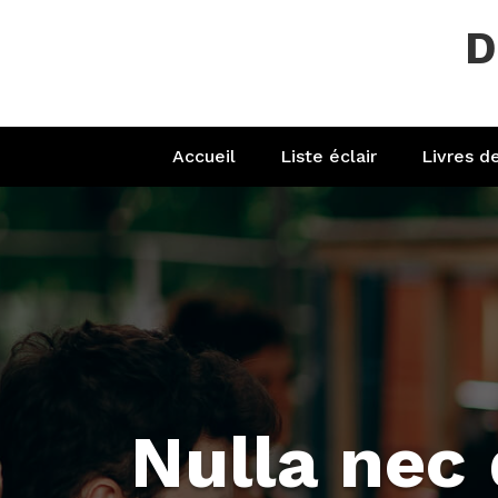
Aller
D
au
contenu
Accueil
Liste éclair
Livres d
Nulla nec 