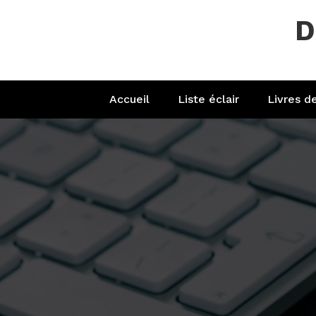
Aller
D
au
contenu
Accueil
Liste éclair
Livres d