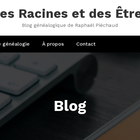
es Racines et des Êtr
Blog généalogique de Raphaël Piéchaud
e généalogie
À propos
Contact
Blog