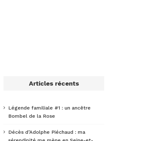
Articles récents
Légende familiale #1 : un ancêtre
Bombel de la Rose
Décès d’Adolphe Piéchaud : ma
sérendipité me mène en Seine-et-