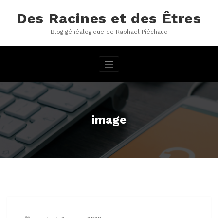
Aller
au
Des Racines et des Êtres
contenu
Blog généalogique de Raphaël Piéchaud
image