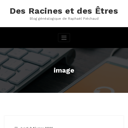
Aller
au
Des Racines et des Êtres
contenu
Blog généalogique de Raphaël Piéchaud
image