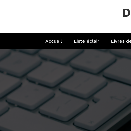
Aller
D
au
contenu
Accueil
Liste éclair
Livres d