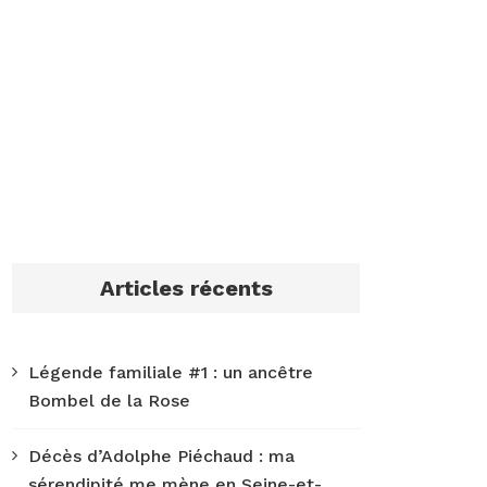
Articles récents
Légende familiale #1 : un ancêtre
Bombel de la Rose
Décès d’Adolphe Piéchaud : ma
sérendipité me mène en Seine-et-