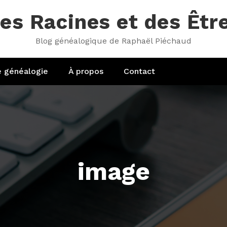
es Racines et des Êtr
Blog généalogique de Raphaël Piéchaud
e généalogie
À propos
Contact
image