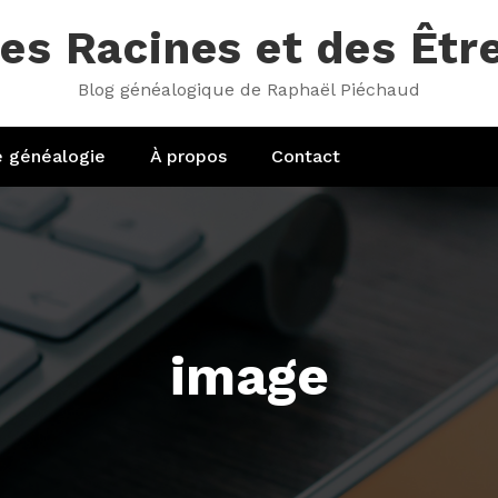
es Racines et des Êtr
Blog généalogique de Raphaël Piéchaud
e généalogie
À propos
Contact
image