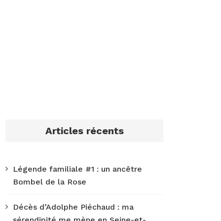
Articles récents
Légende familiale #1 : un ancêtre
Bombel de la Rose
Décès d’Adolphe Piéchaud : ma
sérendipité me mène en Seine-et-