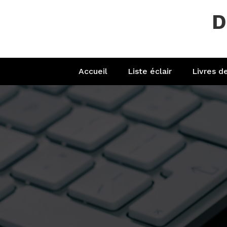
Aller
D
au
contenu
Accueil
Liste éclair
Livres d