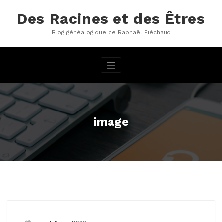
Aller
au
Des Racines et des Êtres
contenu
Blog généalogique de Raphaël Piéchaud
image