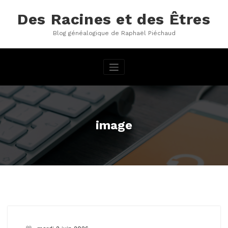
Aller
au
Des Racines et des Êtres
contenu
Blog généalogique de Raphaël Piéchaud
image