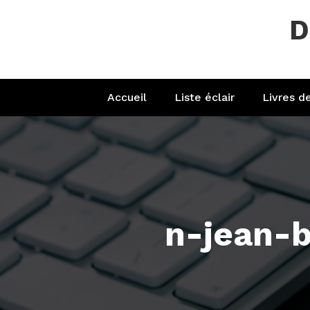
Aller
D
au
contenu
Accueil
Liste éclair
Livres d
n-jean-