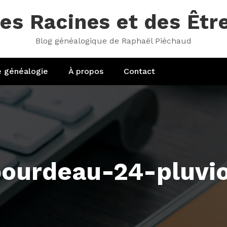
es Racines et des Êtr
Blog généalogique de Raphaël Piéchaud
e généalogie
À propos
Contact
bourdeau-24-pluvio