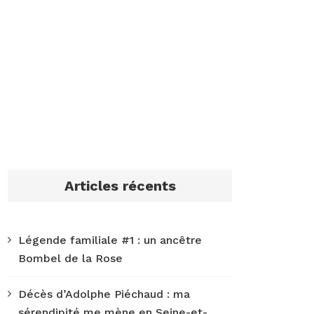
Articles récents
Légende familiale #1 : un ancêtre
Bombel de la Rose
Décès d’Adolphe Piéchaud : ma
sérendipité me mène en Seine-et-