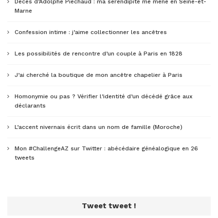
Décès d’Adolphe Piéchaud : ma sérendipité me mène en Seine-et-
Marne
Confession intime : j’aime collectionner les ancêtres
Les possibilités de rencontre d’un couple à Paris en 1828
J’ai cherché la boutique de mon ancêtre chapelier à Paris
Homonymie ou pas ? Vérifier l’identité d’un décédé grâce aux
déclarants
L’accent nivernais écrit dans un nom de famille (Moroche)
Mon #ChallengeAZ sur Twitter : abécédaire généalogique en 26
tweets
Tweet tweet !