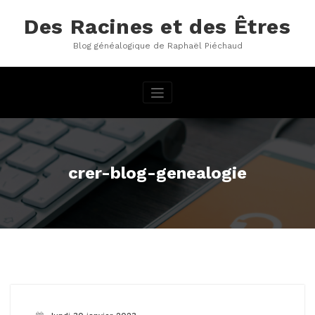
Aller
au
Des Racines et des Êtres
contenu
Blog généalogique de Raphaël Piéchaud
crer-blog-genealogie