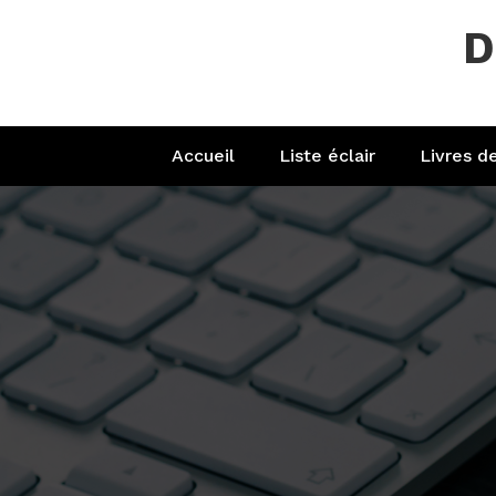
Aller
D
au
contenu
Accueil
Liste éclair
Livres d