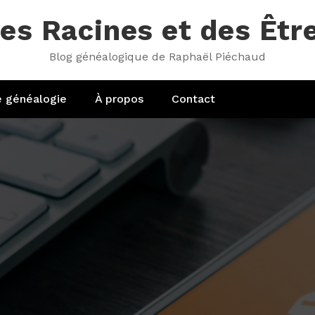
es Racines et des Êtr
Blog généalogique de Raphaël Piéchaud
e généalogie
À propos
Contact