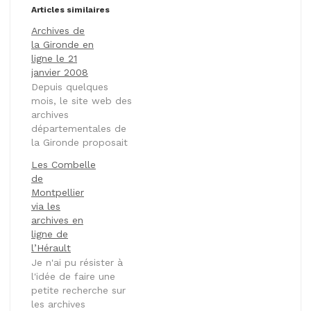
Articles similaires
Archives de
la Gironde en
ligne le 21
janvier 2008
Depuis quelques
mois, le site web des
archives
départementales de
la Gironde proposait
les tables décennales
Les Combelle
numérisées de l'état-
de
civil du département.
Montpellier
C'est désormais au
via les
tour des registres
archives en
paroissiaux et d'état-
ligne de
civil complets de
l’Hérault
faire leur entrée sur
Je n'ai pu résister à
le net. Initialement
l'idée de faire une
annoncée pour
petite recherche sur
l'automne dernier,
les archives
c'est finalement le 21