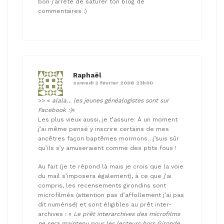
bon j’arrête de saturer ton blog de
commentaires :)
Raphaël
samedi 2 février 2008 23h00
>> «
alala… les jeunes généalogistes sont sur
Facebook :)
«
Les plus vieux aussi, je t’assure. À un moment
j’ai même pensé y inscrire certains de mes
ancêtres façon baptêmes mormons…j’suis sûr
qu’ils s’y amuseraient comme des ptits fous !
Au fait (je te répond là mais je crois que la voie
du mail s’imposera également), à ce que j’ai
compris, les recensements girondins sont
microfilmés (attention pas d’affollement j’ai pas
dit numérisé) et sont éligibles au prêt inter-
archives : «
Le prêt interarchives des microfilms
ne sera maintenu pour les lecteurs hors Gironde