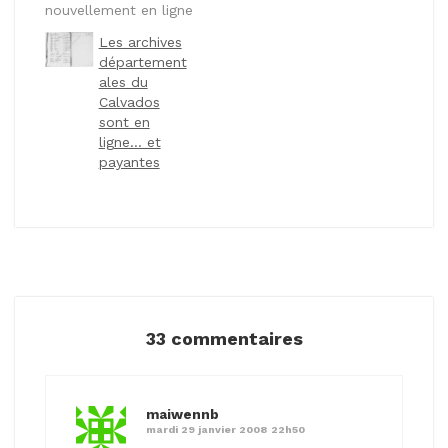
nouvellement en ligne
janvier 2008 que…
de l'Hérault. À ce
Les archives
propos, la résolution
département
à l'export m'a l'air
ales du
suffisante, pour
Calvados
l'essai que j'en ai fait.
sont en
Et oui, il a bien fallut
ligne… et
faire un test !
payantes
L'Hérault m'intéresse
pour l'instant pour
la…
33 commentaires
maiwennb
mardi 29 janvier 2008 22h50