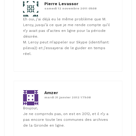
Pierre Levassor
samedi 12 novembre 2011 0h58
Eh oui, j’ai déjà eu le même problème que M.
Leroy, jusqu’à ce que je me rende compte qu’il
n’y avait pas d’actes en ligne pour la période
désirée.
M. Leroy peut m’appeler sur Skype (identifiant:
pileva2) et j’essayerai de le guider en temps
réel.
Amzer
mardi 31 janvier 2012 17h08
Boujour,
Je ne comprnds pas, on est en 2012, et il n’y a
pas encore toute les communes des archives
de la Gironde en ligne.