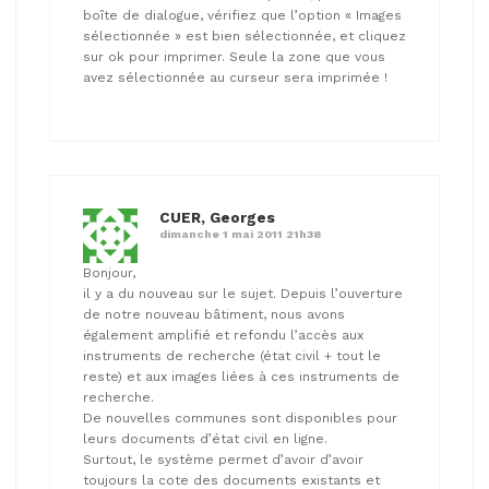
boîte de dialogue, vérifiez que l’option « Images
sélectionnée » est bien sélectionnée, et cliquez
sur ok pour imprimer. Seule la zone que vous
avez sélectionnée au curseur sera imprimée !
CUER, Georges
dimanche 1 mai 2011 21h38
Bonjour,
il y a du nouveau sur le sujet. Depuis l’ouverture
de notre nouveau bâtiment, nous avons
également amplifié et refondu l’accès aux
instruments de recherche (état civil + tout le
reste) et aux images liées à ces instruments de
recherche.
De nouvelles communes sont disponibles pour
leurs documents d’état civil en ligne.
Surtout, le système permet d’avoir d’avoir
toujours la cote des documents existants et