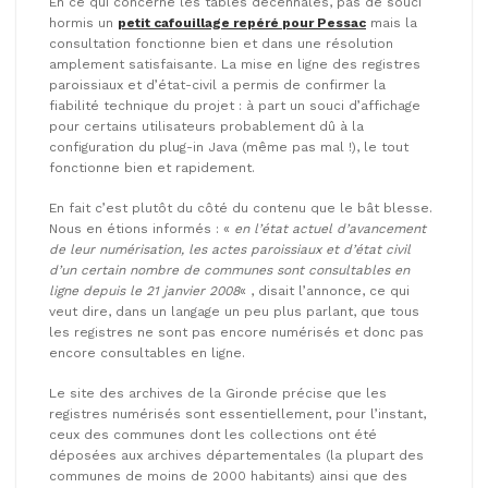
En ce qui concerne les tables décennales, pas de souci
hormis un
petit cafouillage repéré pour Pessac
mais la
consultation fonctionne bien et dans une résolution
amplement satisfaisante. La mise en ligne des registres
paroissiaux et d’état-civil a permis de confirmer la
fiabilité technique du projet : à part un souci d’affichage
pour certains utilisateurs probablement dû à la
configuration du plug-in Java (même pas mal !), le tout
fonctionne bien et rapidement.
En fait c’est plutôt du côté du contenu que le bât blesse.
Nous en étions informés : «
en l’état actuel d’avancement
de leur numérisation, les actes paroissiaux et d’état civil
d’un certain nombre de communes sont consultables en
ligne depuis le 21 janvier 2008
« , disait l’annonce, ce qui
veut dire, dans un langage un peu plus parlant, que tous
les registres ne sont pas encore numérisés et donc pas
encore consultables en ligne.
Le site des archives de la Gironde précise que les
registres numérisés sont essentiellement, pour l’instant,
ceux des communes dont les collections ont été
déposées aux archives départementales (la plupart des
communes de moins de 2000 habitants) ainsi que des