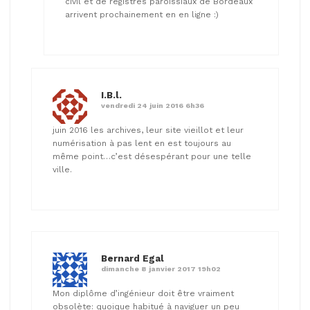
civil et de registres paroissiaux de Bordeaux
arrivent prochainement en en ligne :)
I.B.l.
vendredi 24 juin 2016 6h36
juin 2016 les archives, leur site vieillot et leur
numérisation à pas lent en est toujours au
même point…c’est désespérant pour une telle
ville.
Bernard Egal
dimanche 8 janvier 2017 19h02
Mon diplôme d’ingénieur doit être vraiment
obsolète: quoique habitué à naviguer un peu