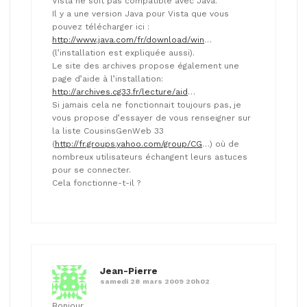
Vista ne soit pas compatible avec Java.
Il y a une version Java pour Vista que vous
pouvez télécharger ici :
http://www.java.com/fr/download/win
…
(l’installation est expliquée aussi).
Le site des archives propose également une
page d’aide à l’installation:
http://archives.cg33.fr/lecture/aid
…
Si jamais cela ne fonctionnait toujours pas, je
vous propose d’essayer de vous renseigner sur
la liste CousinsGenWeb 33
(
http://fr.groups.yahoo.com/group/CG
…) où de
nombreux utilisateurs échangent leurs astuces
pour se connecter.
Cela fonctionne-t-il ?
Jean-Pierre
samedi 28 mars 2009 20h02
Bonjour,