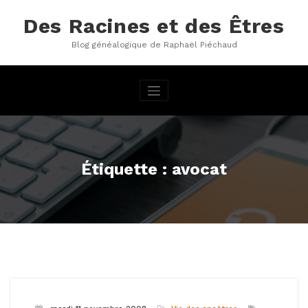
Aller
au
Des Racines et des Êtres
contenu
Blog généalogique de Raphaël Piéchaud
Étiquette : avocat