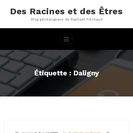
Aller
au
Des Racines et des Êtres
contenu
Blog généalogique de Raphaël Piéchaud
Étiquette : Daligny