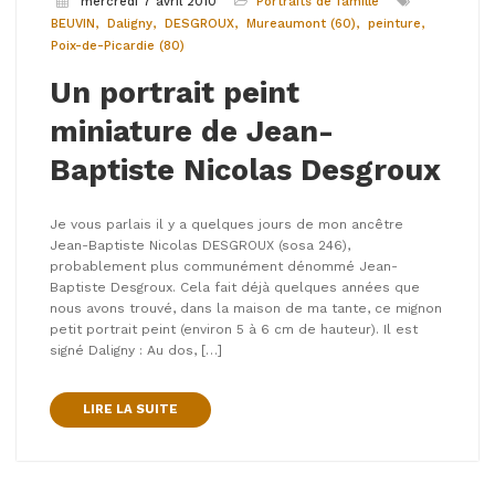
mercredi 7 avril 2010
Portraits de famille
BEUVIN
Daligny
DESGROUX
Mureaumont (60)
peinture
Poix-de-Picardie (80)
Un portrait peint
miniature de Jean-
Baptiste Nicolas Desgroux
Je vous parlais il y a quelques jours de mon ancêtre
Jean-Baptiste Nicolas DESGROUX (sosa 246),
probablement plus communément dénommé Jean-
Baptiste Desgroux. Cela fait déjà quelques années que
nous avons trouvé, dans la maison de ma tante, ce mignon
petit portrait peint (environ 5 à 6 cm de hauteur). Il est
signé Daligny : Au dos, […]
LIRE LA SUITE