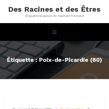
Aller
au
Des Racines et des Êtres
contenu
Blog généalogique de Raphaël Piéchaud
Étiquette : Poix-de-Picardie (80)