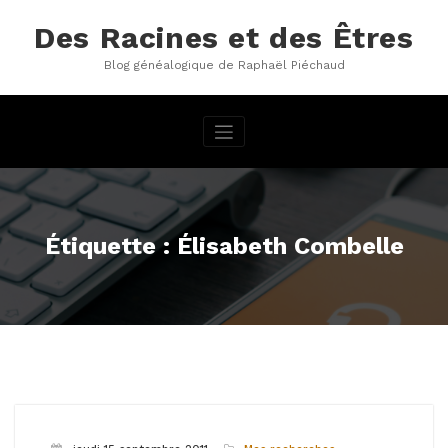
Aller
au
Des Racines et des Êtres
contenu
Blog généalogique de Raphaël Piéchaud
Étiquette : Élisabeth Combelle