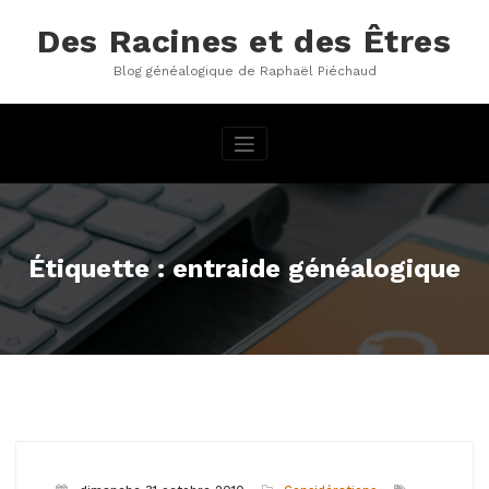
Aller
au
Des Racines et des Êtres
contenu
Blog généalogique de Raphaël Piéchaud
Étiquette : entraide généalogique