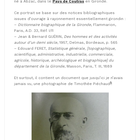
né à Abzac, dans le
Pays de Coutras
en Gironde.
Ce portrait se base sur des notices bibliographiques
issues d’ouvrage à rayonnement essentiellement girondin :
–
Dictionnaire biographique de la Gironde
, Flammarion,
Paris, A.D. 33, Réf. I/I1
– Jean & Bernard GUÉRIN,
Des hommes et des activités
autour d’un demi siècle
, 1957, Delmas, Bordeaux, p. 565
– Edouard FERET,
Statistique générale, [topographique,
scientifique, administrative, industrielle, commerciale,
agricole, historique, archéologique et biographique] du
département de la Gironde
, Masson, Paris, T. III, 1889
Et surtout, il contient un document que jusqu’ici je n’avais
1
jamais vu, une photographie de Timothée Piéchaud
!