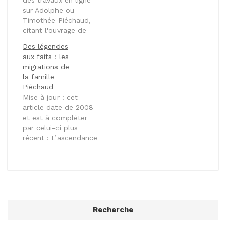
industrielle,
sur Adolphe ou
commerciale,
Timothée Piéchaud,
agricole, historique,
citant l'ouvrage de
archéologique et
Jean et Bernard
biographique du
Des légendes
Guérin, Des hommes
département de la
aux faits : les
et des activités
Gironde (pouvait-on
migrations de
autour d'un demi
faire titre plus long ?)
la famille
siècle (Bordeaux,
souvent abrégé en…
Piéchaud
1957), je profitais
Mise à jour : cet
d'une journée à la
article date de 2008
BNF pour y faire
et est à compléter
quelques recherches.
par celui-ci plus
L'ouvrage est une
récent : L’ascendance
référence [1] pour
Piéchaud en Auvergne
l'étude…
enfin débloquée.
Plutôt que de vous
raconter toujours la
même histoire dans
plusieurs billets, je
vais ici tout vous dire
Recherche
sur ma branche