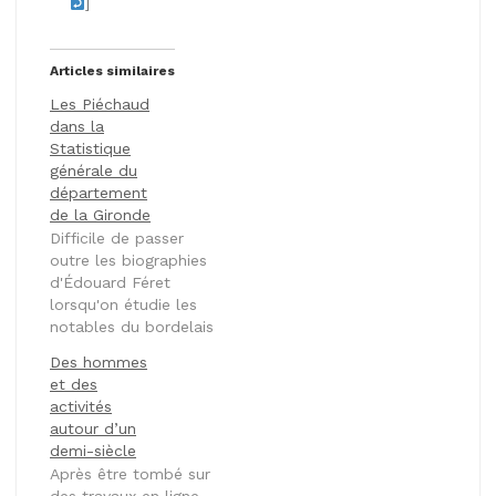
]
Articles similaires
Les Piéchaud
dans la
Statistique
générale du
département
de la Gironde
Difficile de passer
outre les biographies
d'Édouard Féret
lorsqu'on étudie les
notables du bordelais
à la fin du XIXème
Des hommes
siècle. Ouvrage de
et des
référence, sa
activités
Statistique générale,
autour d’un
topographique,
demi-siècle
scientifique,
Après être tombé sur
administrative,
des travaux en ligne