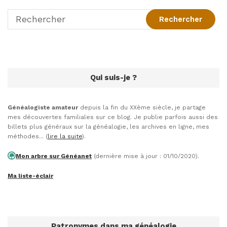
patronymique, les
Piéchaud. En tout…
Qui suis-je ?
Généalogiste amateur
depuis la fin du XXème siècle, je partage
mes découvertes familiales sur ce blog. Je publie parfois aussi des
billets plus généraux sur la généalogie, les archives en ligne, mes
méthodes... (
lire la suite
).
Mon arbre sur Généanet
(dernière mise à jour : 01/10/2020).
Ma liste-éclair
Patronymes dans ma généalogie