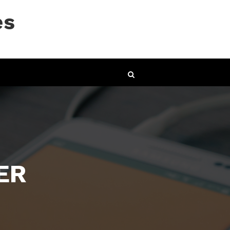
es
IER