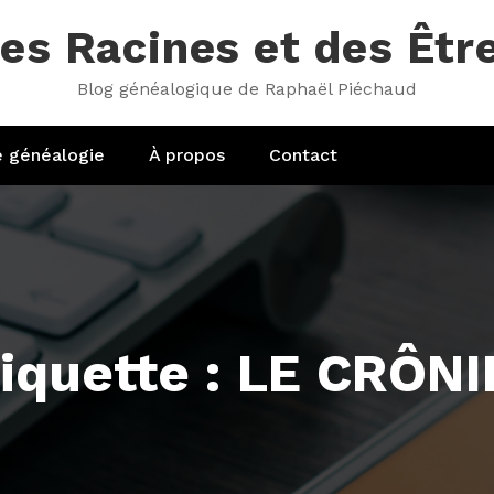
es Racines et des Êtr
Blog généalogique de Raphaël Piéchaud
e généalogie
À propos
Contact
iquette : LE CRÔN