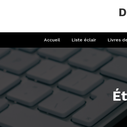
Aller
D
au
contenu
Accueil
Liste éclair
Livres d
Ét