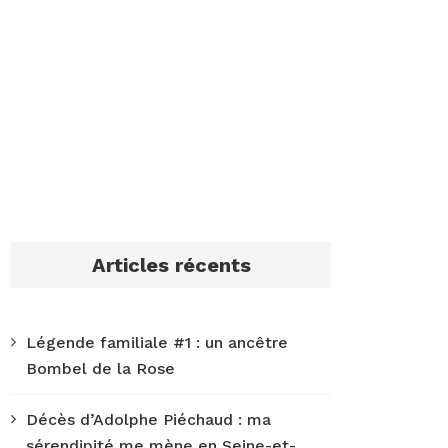
Articles récents
Légende familiale #1 : un ancêtre
Bombel de la Rose
Décès d’Adolphe Piéchaud : ma
sérendipité me mène en Seine-et-