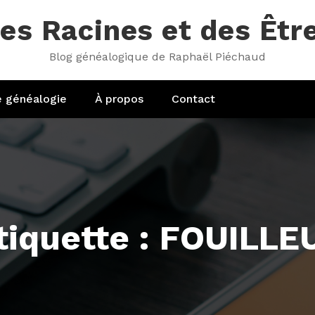
es Racines et des Êtr
Blog généalogique de Raphaël Piéchaud
e généalogie
À propos
Contact
tiquette : FOUILLE