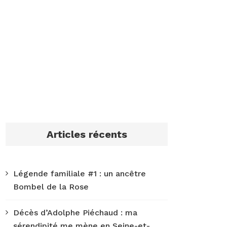
Articles récents
Légende familiale #1 : un ancêtre
Bombel de la Rose
Décès d’Adolphe Piéchaud : ma
sérendipité me mène en Seine-et-