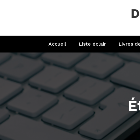
Aller
D
au
contenu
Accueil
Liste éclair
Livres d
É