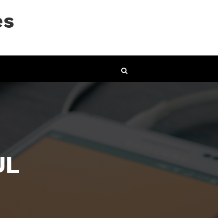
es
UL