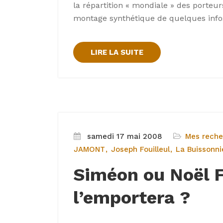
la répartition « mondiale » des port
montage synthétique de quelques infos
LIRE LA SUITE
samedi 17 mai 2008
Mes reche
JAMONT
Joseph Fouilleul
La Buissonni
Siméon ou Noël Fo
l’emportera ?