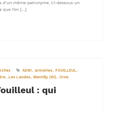
eurs d’un même patronyme. Ci-dessous un
 que l’on […]
rches
AD61
armoiries
FOUILLEUL
ère
Les Landes
Mantilly (61)
Orne
uilleul : qui