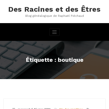
Aller
au
Des Racines et des Êtres
contenu
Blog généalogique de Raphaël Piéchaud
Étiquette : boutique