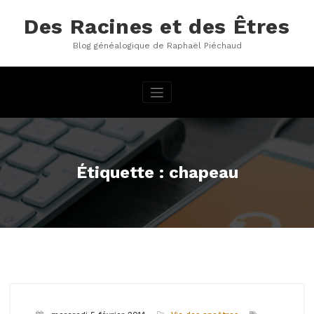
Aller
au
Des Racines et des Êtres
contenu
Blog généalogique de Raphaël Piéchaud
Étiquette : chapeau