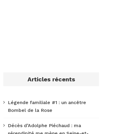
Articles récents
Légende familiale #1 : un ancêtre
Bombel de la Rose
Décès d’Adolphe Piéchaud : ma
sérendipité me mène en Seine-et-