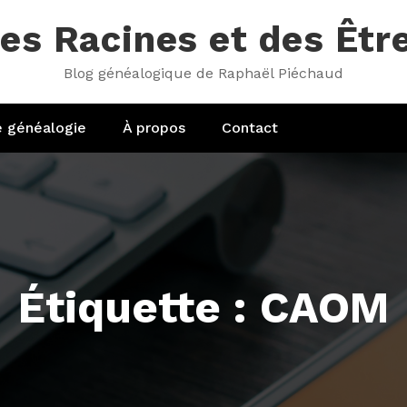
es Racines et des Êtr
Blog généalogique de Raphaël Piéchaud
e généalogie
À propos
Contact
Étiquette : CAOM