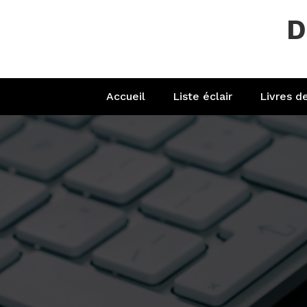
Aller
D
au
contenu
Accueil
Liste éclair
Livres d