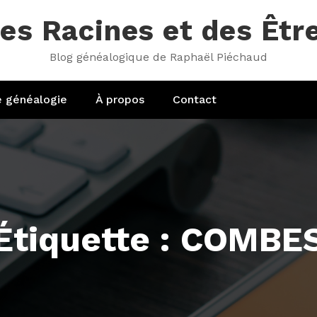
es Racines et des Êtr
Blog généalogique de Raphaël Piéchaud
e généalogie
À propos
Contact
Étiquette : COMBE