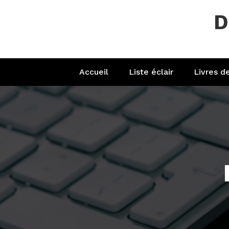
Aller
D
au
contenu
Accueil
Liste éclair
Livres d