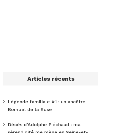
Articles récents
Légende familiale #1 : un ancêtre
Bombel de la Rose
Décès d’Adolphe Piéchaud : ma
sérendipité me mène en Seine-et-