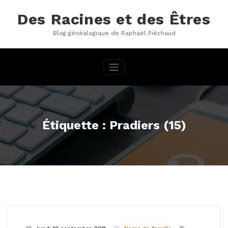
Aller
au
Des Racines et des Êtres
contenu
Blog généalogique de Raphaël Piéchaud
Étiquette : Pradiers (15)