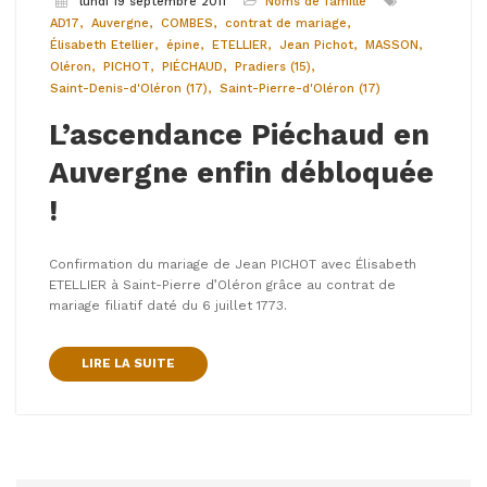
lundi 19 septembre 2011
Noms de famille
AD17
Auvergne
COMBES
contrat de mariage
Élisabeth Etellier
épine
ETELLIER
Jean Pichot
MASSON
Oléron
PICHOT
PIÉCHAUD
Pradiers (15)
Saint-Denis-d'Oléron (17)
Saint-Pierre-d'Oléron (17)
L’ascendance Piéchaud en
Auvergne enfin débloquée
!
Confirmation du mariage de Jean PICHOT avec Élisabeth
ETELLIER à Saint-Pierre d’Oléron grâce au contrat de
mariage filiatif daté du 6 juillet 1773.
LIRE LA SUITE