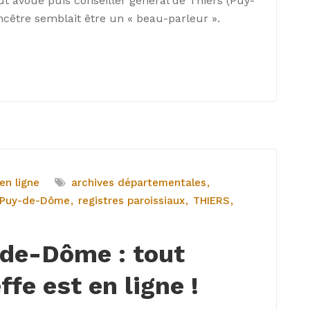
t avoué puis conseiller général de Thiers (Puy-
cêtre semblait être un « beau-parleur ».
en ligne
archives départementales
Puy-de-Dôme
registres paroissiaux
THIERS
-de-Dôme : tout
effe est en ligne !