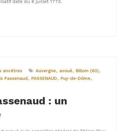
iatif daté du 6 juillet 1773.
s ancêtres
Auvergne
avoué
Billom (63)
is Passenaud
PASSENAUD
Puy-de-Dôme
assenaud : un
e