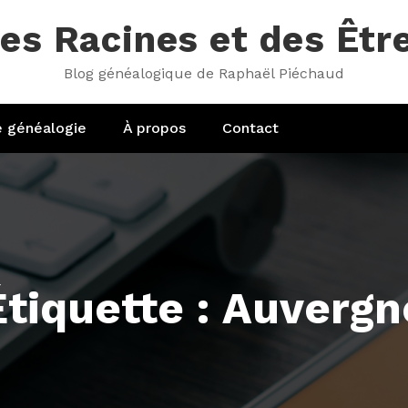
es Racines et des Êtr
Blog généalogique de Raphaël Piéchaud
e généalogie
À propos
Contact
Étiquette : Auvergn