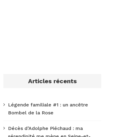
Articles récents
Légende familiale #1 : un ancêtre
Bombel de la Rose
Décès d’Adolphe Piéchaud : ma
sérendipité me mène en Seine-et-