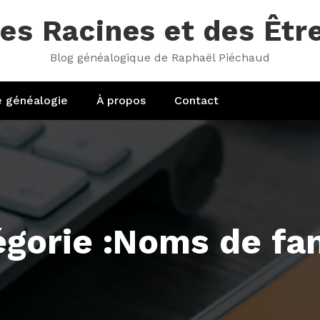
es Racines et des Êtr
Blog généalogique de Raphaël Piéchaud
e généalogie
À propos
Contact
égorie :Noms de fam