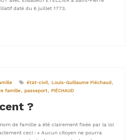
OT avec Élisabeth ETELLIER à Saint-Pierre
iatif daté du 6 juillet 1773.
mille
état-civil
Louis-Guillaume Piéchaud
e famille
passeport
PIÉCHAUD
ccent ?
nom de famille a été clairement fixée par la loi
 exactement ceci : « Aucun citoyen ne pourra