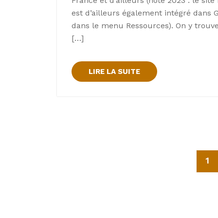
France et d’ailleurs (note 2023 : le sit
est d’ailleurs également intégré dans 
dans le menu Ressources). On y trouv
[…]
LIRE LA SUITE
Navigation
1
des
articles