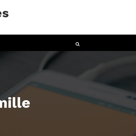
es
ille