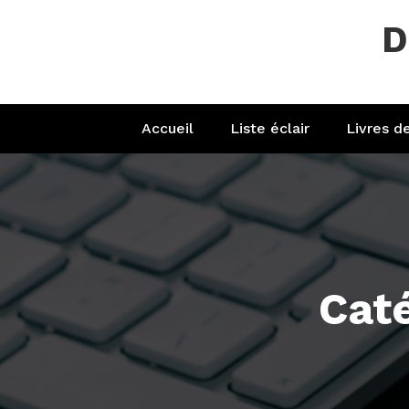
Aller
D
au
contenu
Accueil
Liste éclair
Livres d
Cat