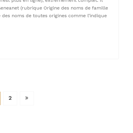
e n’est plus en ligne), extrêmement complet. Il
Geneanet (rubrique Origine des noms de famille
e des noms de toutes origines comme l’indique
2