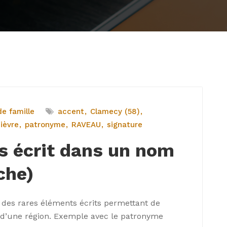
e famille
accent
Clamecy (58)
ièvre
patronyme
RAVEAU
signature
is écrit dans un nom
che)
 des rares éléments écrits permettant de
s d’une région. Exemple avec le patronyme