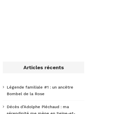
Articles récents
Légende familiale #1 : un ancêtre
Bombel de la Rose
Décès d’Adolphe Piéchaud : ma
sérendipité me mène en Seine-et-