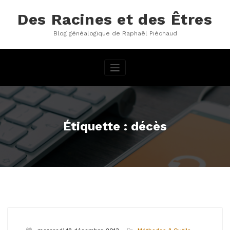
Aller
au
Des Racines et des Êtres
contenu
Blog généalogique de Raphaël Piéchaud
Étiquette : décès