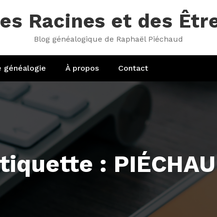
es Racines et des Êtr
Blog généalogique de Raphaël Piéchaud
e généalogie
À propos
Contact
tiquette : PIÉCHA