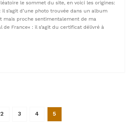
éatoire le sommet du site, en voici les origines:
e: il s’agit d’une photo trouvée dans un album
nt mais proche sentimentalement de ma
 de France« : il s’agit du certificat délivré à
2
3
4
5