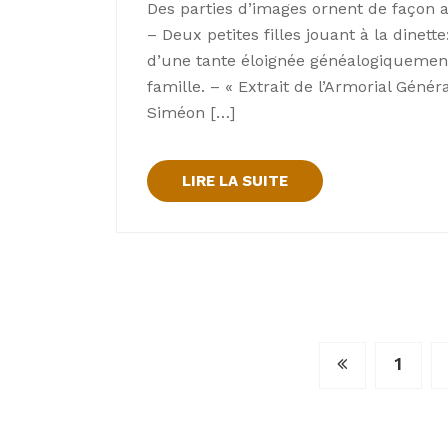
Des parties d’images ornent de façon al
– Deux petites filles jouant à la dinett
d’une tante éloignée généalogiqueme
famille. – « Extrait de l’Armorial Général
Siméon […]
LIRE LA SUITE
Navigation
1
des