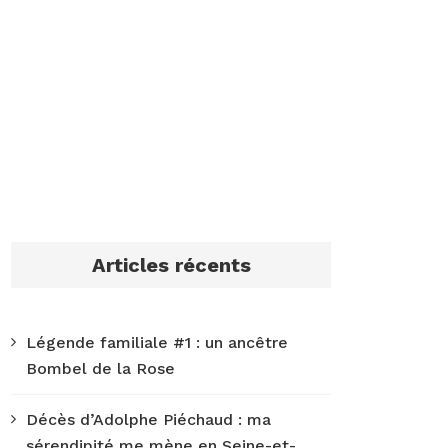
Articles récents
Légende familiale #1 : un ancêtre
Bombel de la Rose
Décès d’Adolphe Piéchaud : ma
sérendipité me mène en Seine-et-