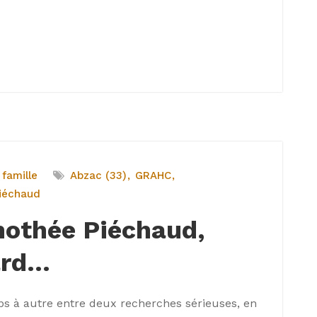
 famille
Abzac (33)
GRAHC
iéchaud
mothée Piéchaud,
ard…
 à autre entre deux recherches sérieuses, en