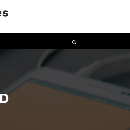
es
UD