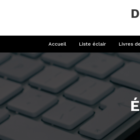
Aller
D
au
contenu
Accueil
Liste éclair
Livres d
É